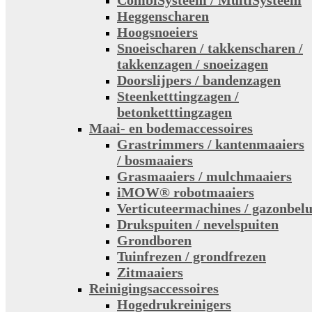
CombiSysteem / MultiSysteem
Heggenscharen
Hoogsnoeiers
Snoeischaren / takkenscharen /
takkenzagen / snoeizagen
Doorslijpers / bandenzagen
Steenketttingzagen /
betonketttingzagen
Maai- en bodemaccessoires
Grastrimmers / kantenmaaiers
/ bosmaaiers
Grasmaaiers / mulchmaaiers
iMOW® robotmaaiers
Verticuteermachines / gazonbelu
Drukspuiten / nevelspuiten
Grondboren
Tuinfrezen / grondfrezen
Zitmaaiers
Reinigingsaccessoires
Hogedrukreinigers