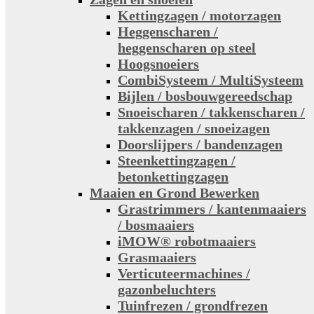
Kettingzagen / motorzagen
Heggenscharen /
heggenscharen op steel
Hoogsnoeiers
CombiSysteem / MultiSysteem
Bijlen / bosbouwgereedschap
Snoeischaren / takkenscharen /
takkenzagen / snoeizagen
Doorslijpers / bandenzagen
Steenkettingzagen /
betonkettingzagen
Maaien en Grond Bewerken
Grastrimmers / kantenmaaiers
/ bosmaaiers
iMOW® robotmaaiers
Grasmaaiers
Verticuteermachines /
gazonbeluchters
Tuinfrezen / grondfrezen