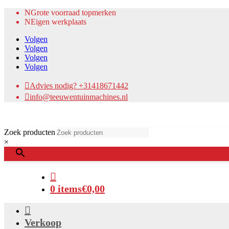
N
Grote voorraad topmerken
N
Eigen werkplaats
Volgen
Volgen
Volgen
Volgen

Advies nodig? +31418671442

info@teeuwentuinmachines.nl
Zoek producten
×

0 items
€0,00

Verkoop