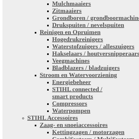
Mulchmaaiers
Zitmaaiers
Grondboren / grondboormachin
Drukspuiten / nevelspuiten
Reinigen en Opruimen
Hogedrukreinigers
Waterstofzuigers / alleszuigers
Hakselaars / houtversnipperaar
Veegmachines
Bladblazers / bladzuigers
Stroom en Watervoorziening
Energiebeheer
STIHL connected /
smart products
Compressors
Waterpompen
STIHL Accessoires
Zaag- en snoeiaccessoires
Kettingzagen / motorzagen