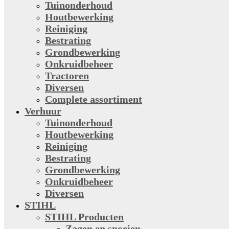
Tuinonderhoud
Houtbewerking
Reiniging
Bestrating
Grondbewerking
Onkruidbeheer
Tractoren
Diversen
Complete assortiment
Verhuur
Tuinonderhoud
Houtbewerking
Reiniging
Bestrating
Grondbewerking
Onkruidbeheer
Diversen
STIHL
STIHL Producten
Zagen en snoeien