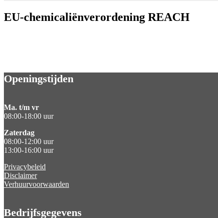
EU-chemicaliënverordening REACH
Openingstijden
Ma. t/m vr
08:00-18:00 uur
Zaterdag
08:00-12:00 uur
13:00-16:00 uur
Privacybeleid
Disclaimer
Verhuurvoorwaarden
Bedrijfsgegevens