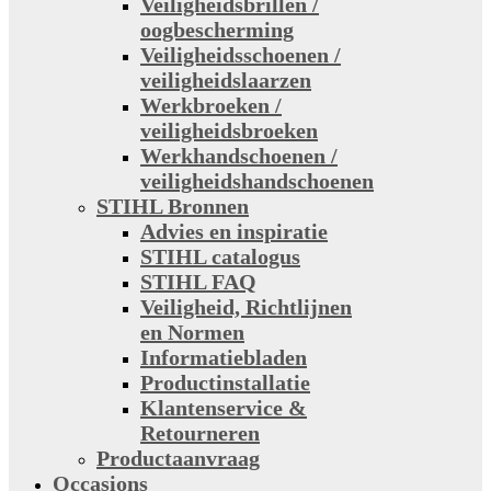
Veiligheidsbrillen /
oogbescherming
Veiligheidsschoenen /
veiligheidslaarzen
Werkbroeken /
veiligheidsbroeken
Werkhandschoenen /
veiligheidshandschoenen
STIHL Bronnen
Advies en inspiratie
STIHL catalogus
STIHL FAQ
Veiligheid, Richtlijnen
en Normen
Informatiebladen
Productinstallatie
Klantenservice &
Retourneren
Productaanvraag
Occasions