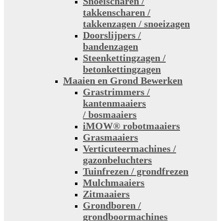
Snoeischaren /
takkenscharen /
takkenzagen / snoeizagen
Doorslijpers /
bandenzagen
Steenkettingzagen /
betonkettingzagen
Maaien en Grond Bewerken
Grastrimmers /
kantenmaaiers
/ bosmaaiers
iMOW® robotmaaiers
Grasmaaiers
Verticuteermachines /
gazonbeluchters
Tuinfrezen / grondfrezen
Mulchmaaiers
Zitmaaiers
Grondboren /
grondboormachines