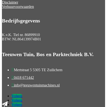
Disclaimer
Verhuurvoorwaarden
Bedrijfsgegevens
K.v.K. Tiel nr.
86899910
BTW:
NL864139974B01
Teeuwen Tuin, Bos en Parktechniek B.V.

Mertstraat 5 5305 TE Zuilichem

0418 671442

info@teeuwentuinmachines.nl
Volgen
Volgen
Volgen