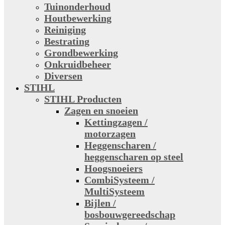
Tuinonderhoud
Houtbewerking
Reiniging
Bestrating
Grondbewerking
Onkruidbeheer
Diversen
STIHL
STIHL Producten
Zagen en snoeien
Kettingzagen /
motorzagen
Heggenscharen /
heggenscharen op steel
Hoogsnoeiers
CombiSysteem /
MultiSysteem
Bijlen /
bosbouwgereedschap