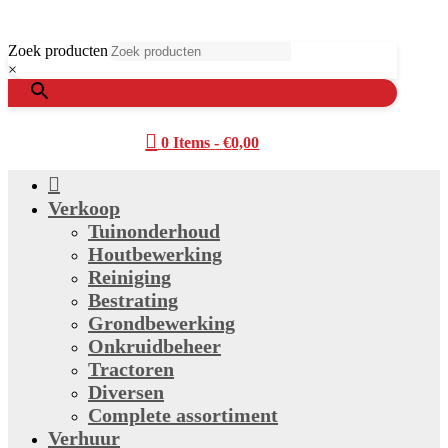
Zoek producten
×

0 Items
-
€
0,00

Verkoop
Tuinonderhoud
Houtbewerking
Reiniging
Bestrating
Grondbewerking
Onkruidbeheer
Tractoren
Diversen
Complete assortiment
Verhuur