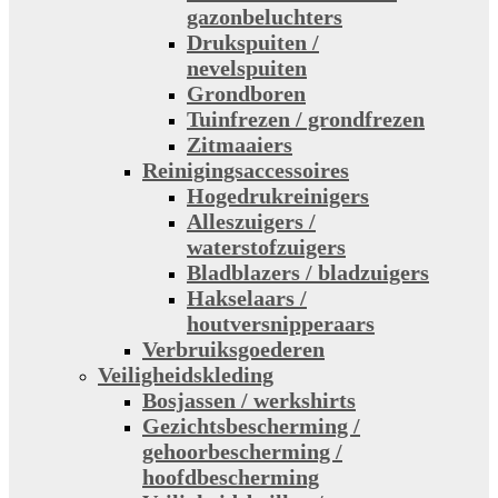
gazonbeluchters
Drukspuiten /
nevelspuiten
Grondboren
Tuinfrezen / grondfrezen
Zitmaaiers
Reinigingsaccessoires
Hogedrukreinigers
Alleszuigers /
waterstofzuigers
Bladblazers / bladzuigers
Hakselaars /
houtversnipperaars
Verbruiksgoederen
Veiligheidskleding
Bosjassen / werkshirts
Gezichtsbescherming /
gehoorbescherming /
hoofdbescherming