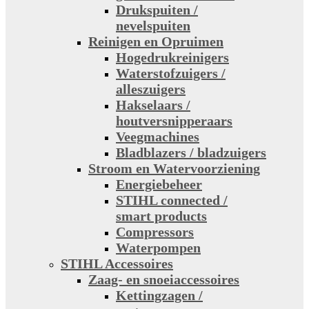
Drukspuiten /
nevelspuiten
Reinigen en Opruimen
Hogedrukreinigers
Waterstofzuigers /
alleszuigers
Hakselaars /
houtversnipperaars
Veegmachines
Bladblazers / bladzuigers
Stroom en Watervoorziening
Energiebeheer
STIHL connected /
smart products
Compressors
Waterpompen
STIHL Accessoires
Zaag- en snoeiaccessoires
Kettingzagen /