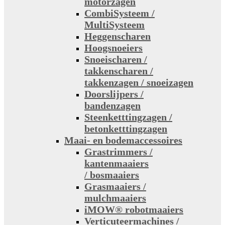
motorzagen
CombiSysteem /
MultiSysteem
Heggenscharen
Hoogsnoeiers
Snoeischaren /
takkenscharen /
takkenzagen / snoeizagen
Doorslijpers /
bandenzagen
Steenketttingzagen /
betonketttingzagen
Maai- en bodemaccessoires
Grastrimmers /
kantenmaaiers
/ bosmaaiers
Grasmaaiers /
mulchmaaiers
iMOW® robotmaaiers
Verticuteermachines /