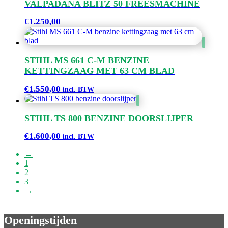
VALPADANA BLITZ 50 FREESMACHINE
€
1.250,00
STIHL MS 661 C-M BENZINE
KETTINGZAAG MET 63 CM BLAD
€
1.550,00
incl. BTW
STIHL TS 800 BENZINE DOORSLIJPER
€
1.600,00
incl. BTW
←
1
2
3
→
Openingstijden