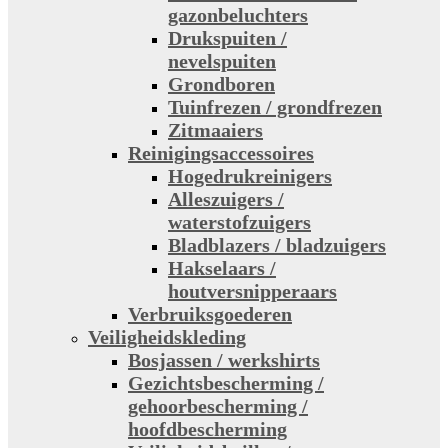
gazonbeluchters
Drukspuiten /
nevelspuiten
Grondboren
Tuinfrezen / grondfrezen
Zitmaaiers
Reinigingsaccessoires
Hogedrukreinigers
Alleszuigers /
waterstofzuigers
Bladblazers / bladzuigers
Hakselaars /
houtversnipperaars
Verbruiksgoederen
Veiligheidskleding
Bosjassen / werkshirts
Gezichtsbescherming /
gehoorbescherming /
hoofdbescherming