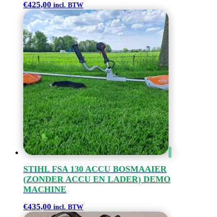
€
425,00
incl. BTW
STIHL FSA 130 ACCU BOSMAAIER
(ZONDER ACCU EN LADER) DEMO
MACHINE
€
435,00
incl. BTW