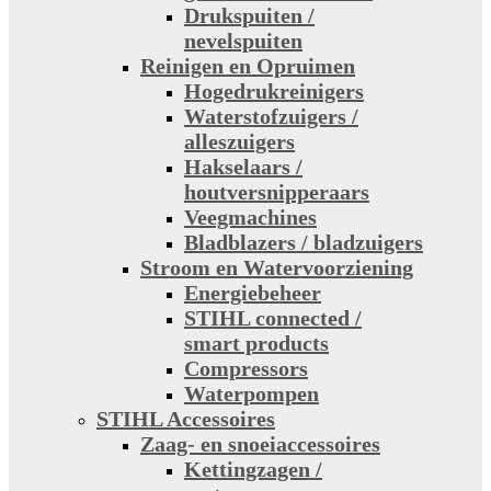
Drukspuiten /
nevelspuiten
Reinigen en Opruimen
Hogedrukreinigers
Waterstofzuigers /
alleszuigers
Hakselaars /
houtversnipperaars
Veegmachines
Bladblazers / bladzuigers
Stroom en Watervoorziening
Energiebeheer
STIHL connected /
smart products
Compressors
Waterpompen
STIHL Accessoires
Zaag- en snoeiaccessoires
Kettingzagen /