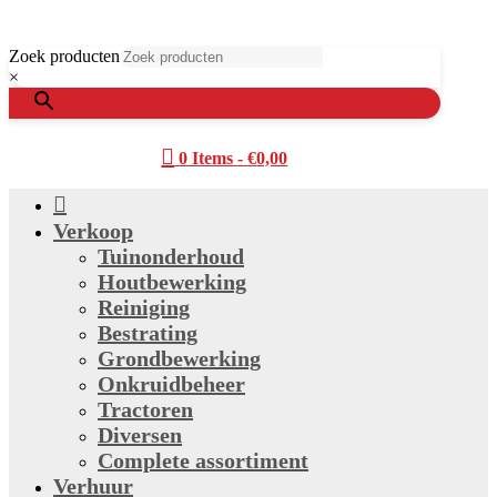
Zoek producten
×

0 Items
-
€
0,00

Verkoop
Tuinonderhoud
Houtbewerking
Reiniging
Bestrating
Grondbewerking
Onkruidbeheer
Tractoren
Diversen
Complete assortiment
Verhuur