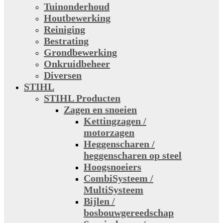
Tuinonderhoud
Houtbewerking
Reiniging
Bestrating
Grondbewerking
Onkruidbeheer
Diversen
STIHL
STIHL Producten
Zagen en snoeien
Kettingzagen /
motorzagen
Heggenscharen /
heggenscharen op steel
Hoogsnoeiers
CombiSysteem /
MultiSysteem
Bijlen /
bosbouwgereedschap