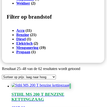
Weidner
(2)
Filter op brandstof
Accu
(11)
Benzine
(21)
Diesel
(1)
Elektrisch
(2)
Mengsmering
(19)
Propaan
(1)
Gesorteerd
Resultaat 25–48 van de 62 resultaten wordt getoond
op
prijs:
laag
naar
hoog
STIHL MS 200 T BENZINE
KETTINGZAAG