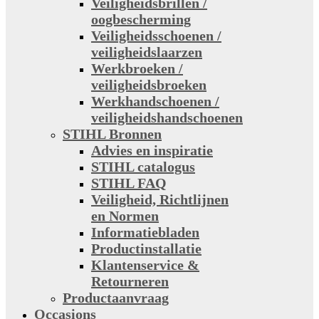
Veiligheidsbrillen /
oogbescherming
Veiligheidsschoenen /
veiligheidslaarzen
Werkbroeken /
veiligheidsbroeken
Werkhandschoenen /
veiligheidshandschoenen
STIHL Bronnen
Advies en inspiratie
STIHL catalogus
STIHL FAQ
Veiligheid, Richtlijnen
en Normen
Informatiebladen
Productinstallatie
Klantenservice &
Retourneren
Productaanvraag
Occasions