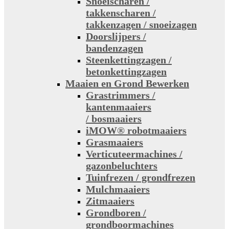
Snoeischaren /
takkenscharen /
takkenzagen / snoeizagen
Doorslijpers /
bandenzagen
Steenkettingzagen /
betonkettingzagen
Maaien en Grond Bewerken
Grastrimmers /
kantenmaaiers
/ bosmaaiers
iMOW® robotmaaiers
Grasmaaiers
Verticuteermachines /
gazonbeluchters
Tuinfrezen / grondfrezen
Mulchmaaiers
Zitmaaiers
Grondboren /
grondboormachines