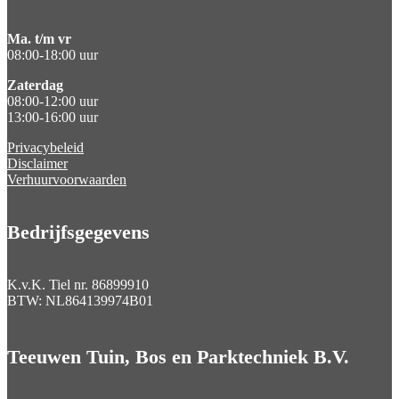
Ma. t/m vr
08:00-18:00 uur
Zaterdag
08:00-12:00 uur
13:00-16:00 uur
Privacybeleid
Disclaimer
Verhuurvoorwaarden
Bedrijfsgegevens
K.v.K. Tiel nr.
86899910
BTW:
NL864139974B01
Teeuwen Tuin, Bos en Parktechniek B.V.