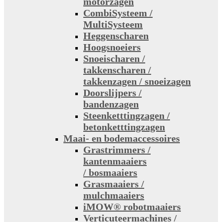
motorzagen
CombiSysteem /
MultiSysteem
Heggenscharen
Hoogsnoeiers
Snoeischaren /
takkenscharen /
takkenzagen / snoeizagen
Doorslijpers /
bandenzagen
Steenketttingzagen /
betonketttingzagen
Maai- en bodemaccessoires
Grastrimmers /
kantenmaaiers
/ bosmaaiers
Grasmaaiers /
mulchmaaiers
iMOW® robotmaaiers
Verticuteermachines /