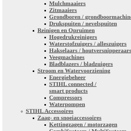
Mulchmaaiers
Zitmaaiers
Grondboren / grondboormachin
Drukspuiten / nevelspuiten
Reinigen en Opruimen
Hogedrukreinigers
Waterstofzuigers / alleszuigers
Hakselaars / houtversnipperaar
Veegmachines
Bladblazers / bladzuigers
Stroom en Watervoorziening
Energiebeheer
STIHL connected /
smart products
Compressors
Waterpompen
STIHL Accessoires
Zaag- en snoeiaccessoires
Kettingzagen / motorzagen