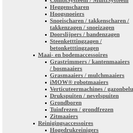
CombiSysteem / MultiSysteem
Heggenscharen
Hoogsnoeiers
Snoeischaren / takkenscharen /
takkenzagen / snoeizagen
Doorslijpers / bandenzagen
Steenketttingzagen /
betonketttingzagen
Maai- en bodemaccessoires
Grastrimmers / kantenmaaiers
/ bosmaaiers
Grasmaaiers / mulchmaaiers
iMOW® robotmaaiers
Verticuteermachines / gazonbelu
Drukspuiten / nevelspuiten
Grondboren
Tuinfrezen / grondfrezen
Zitmaaiers
Reinigingsaccessoires
Hogedrukreinigers