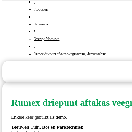
5
Producten
5
Occasions
5
Overige Machines
5
Rumex driepunt aftakas veegmachine, demomachine
Rumex driepunt aftakas vee
Enkele keer gebuikt als demo.
Teeuwen Tuin, Bos en Parktechniek