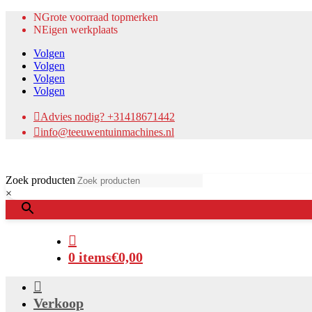
N
Grote voorraad topmerken
N
Eigen werkplaats
Volgen
Volgen
Volgen
Volgen

Advies nodig? +31418671442

info@teeuwentuinmachines.nl
Zoek producten
×

0 items
€0,00

Verkoop