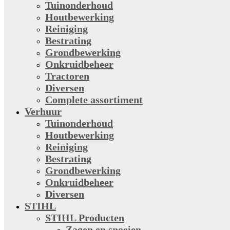
Tuinonderhoud
Houtbewerking
Reiniging
Bestrating
Grondbewerking
Onkruidbeheer
Tractoren
Diversen
Complete assortiment
Verhuur
Tuinonderhoud
Houtbewerking
Reiniging
Bestrating
Grondbewerking
Onkruidbeheer
Diversen
STIHL
STIHL Producten
Zagen en snoeien