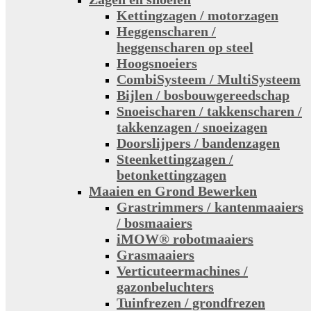
Kettingzagen / motorzagen
Heggenscharen /
heggenscharen op steel
Hoogsnoeiers
CombiSysteem / MultiSysteem
Bijlen / bosbouwgereedschap
Snoeischaren / takkenscharen /
takkenzagen / snoeizagen
Doorslijpers / bandenzagen
Steenkettingzagen /
betonkettingzagen
Maaien en Grond Bewerken
Grastrimmers / kantenmaaiers
/ bosmaaiers
iMOW® robotmaaiers
Grasmaaiers
Verticuteermachines /
gazonbeluchters
Tuinfrezen / grondfrezen