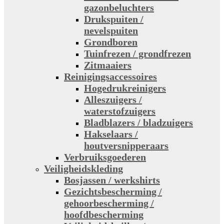
gazonbeluchters
Drukspuiten /
nevelspuiten
Grondboren
Tuinfrezen / grondfrezen
Zitmaaiers
Reinigingsaccessoires
Hogedrukreinigers
Alleszuigers /
waterstofzuigers
Bladblazers / bladzuigers
Hakselaars /
houtversnipperaars
Verbruiksgoederen
Veiligheidskleding
Bosjassen / werkshirts
Gezichtsbescherming /
gehoorbescherming /
hoofdbescherming