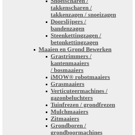
Snoeischaren /
takkenscharen /
takkenzagen / snoeizagen
Doorslijpers /
bandenzagen
Steenkettingzagen /
betonkettingzagen
Maaien en Grond Bewerken
Grastrimmers /
kantenmaaiers
/ bosmaaiers
iMOW® robotmaaiers
Grasmaaiers
Verticuteermachines /
gazonbeluchters
Tuinfrezen / grondfrezen
Mulchmaaiers
Zitmaaiers
Grondboren /
grondboormachines