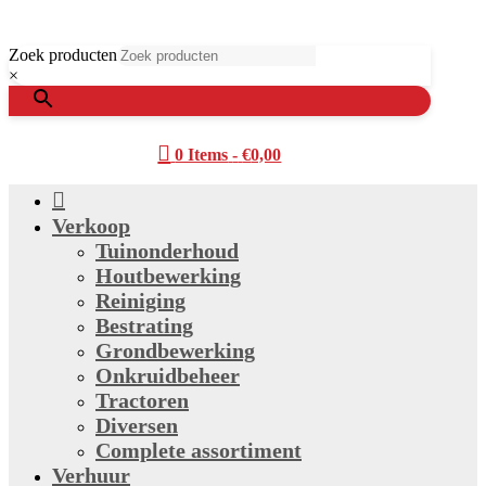
Zoek producten
×

0 Items
-
€
0,00

Verkoop
Tuinonderhoud
Houtbewerking
Reiniging
Bestrating
Grondbewerking
Onkruidbeheer
Tractoren
Diversen
Complete assortiment
Verhuur