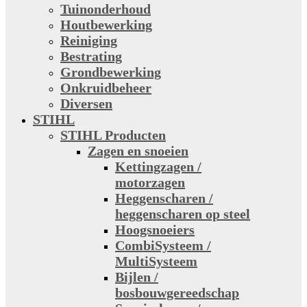
Tuinonderhoud
Houtbewerking
Reiniging
Bestrating
Grondbewerking
Onkruidbeheer
Diversen
STIHL
STIHL Producten
Zagen en snoeien
Kettingzagen /
motorzagen
Heggenscharen /
heggenscharen op steel
Hoogsnoeiers
CombiSysteem /
MultiSysteem
Bijlen /
bosbouwgereedschap