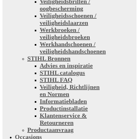
Veiligheidsbrillen /
oogbescherming
Veiligheidsschoenen /
veiligheidslaarzen
Werkbroeken /
veiligheidsbroeken
Werkhandschoenen /
veiligheidshandschoenen
STIHL Bronnen
Advies en inspiratie
STIHL catalogus
STIHL FAQ
Veiligheid, Richtlijnen
en Normen
Informatiebladen
Productinstallatie
Klantenservice &
Retourneren
Productaanvraag
Occasions