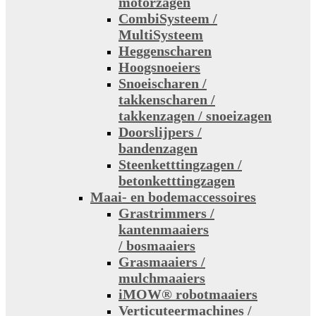
motorzagen
CombiSysteem /
MultiSysteem
Heggenscharen
Hoogsnoeiers
Snoeischaren /
takkenscharen /
takkenzagen / snoeizagen
Doorslijpers /
bandenzagen
Steenketttingzagen /
betonketttingzagen
Maai- en bodemaccessoires
Grastrimmers /
kantenmaaiers
/ bosmaaiers
Grasmaaiers /
mulchmaaiers
iMOW® robotmaaiers
Verticuteermachines /