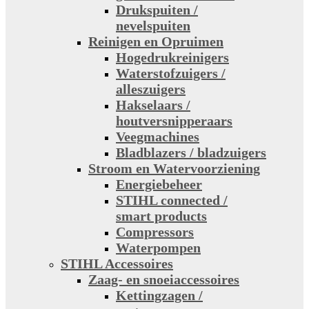
Drukspuiten /
nevelspuiten
Reinigen en Opruimen
Hogedrukreinigers
Waterstofzuigers /
alleszuigers
Hakselaars /
houtversnipperaars
Veegmachines
Bladblazers / bladzuigers
Stroom en Watervoorziening
Energiebeheer
STIHL connected /
smart products
Compressors
Waterpompen
STIHL Accessoires
Zaag- en snoeiaccessoires
Kettingzagen /