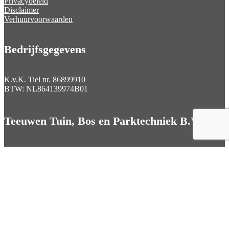
Privacybeleid
Disclaimer
Verhuurvoorwaarden
Bedrijfsgegevens
K.v.K. Tiel nr.
86899910
BTW:
NL864139974B01
Teeuwen Tuin, Bos en Parktechniek B.V.

Mertstraat 5 5305 TE Zuilichem

0418 671442

info@teeuwentuinmachines.nl
Volgen
Volgen
Volgen