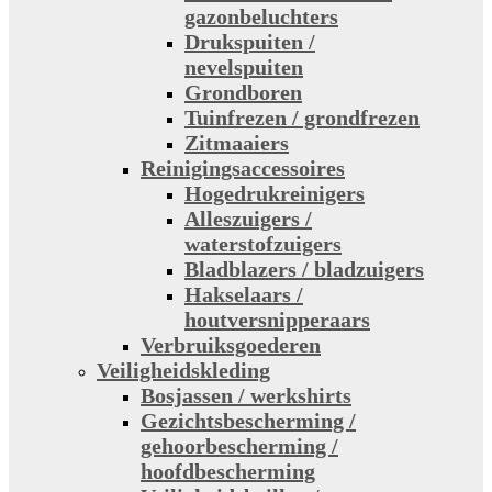
gazonbeluchters
Drukspuiten /
nevelspuiten
Grondboren
Tuinfrezen / grondfrezen
Zitmaaiers
Reinigingsaccessoires
Hogedrukreinigers
Alleszuigers /
waterstofzuigers
Bladblazers / bladzuigers
Hakselaars /
houtversnipperaars
Verbruiksgoederen
Veiligheidskleding
Bosjassen / werkshirts
Gezichtsbescherming /
gehoorbescherming /
hoofdbescherming