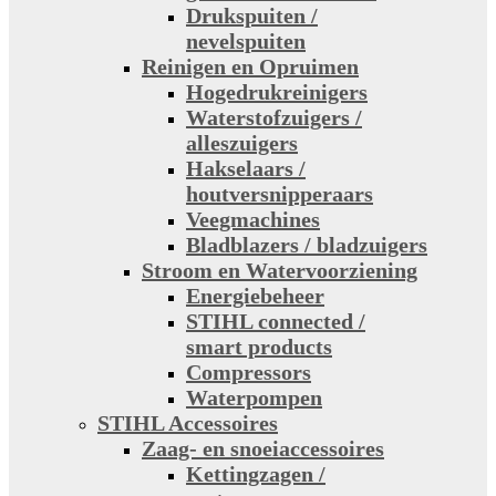
Drukspuiten /
nevelspuiten
Reinigen en Opruimen
Hogedrukreinigers
Waterstofzuigers /
alleszuigers
Hakselaars /
houtversnipperaars
Veegmachines
Bladblazers / bladzuigers
Stroom en Watervoorziening
Energiebeheer
STIHL connected /
smart products
Compressors
Waterpompen
STIHL Accessoires
Zaag- en snoeiaccessoires
Kettingzagen /