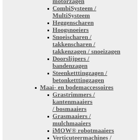
motorzagen
CombiSysteem /
MultiSysteem
Heggenscharen
Hoogsnoeiers
Snoeischaren /
takkenscharen /
takkenzagen / snoeizagen
Doorslijpers /
bandenzagen
Steenketttingzagen /
betonketttingzagen
Maai- en bodemaccessoires
Grastrimmers /
kantenmaaiers
/ bosmaaiers
Grasmaaiers /
mulchmaaiers
iMOW® robotmaaiers
Verticuteermachines /