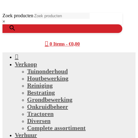
Zoek producten
×

0 Items
-
€
0,00

Verkoop
Tuinonderhoud
Houtbewerking
Reiniging
Bestrating
Grondbewerking
Onkruidbeheer
Tractoren
Diversen
Complete assortiment
Verhuur