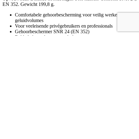
EN 352. Gewicht 199,8 g.
Comfortabele gehoorbescherming voor veilig werken bij hoge
geluidvolumes
Voor veeleisende privégebruikers en professionals
Gehoorbeschermer SNR 24 (EN 352)
Beklede beugel en met zacht kussen voor aangenaam
draagcomfort
Opvouwbaar
Specificaties
Meer details
Maat
SML
Gewicht
195 g
Isolatiewaarde