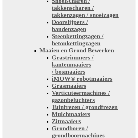
Snoeischaren /
takkenscharen /
takkenzagen / snoeizagen
Doorslijpers /
bandenzagen
Steenkettingzagen /
betonkettingzagen
Maaien en Grond Bewerken
Grastrimmers /
kantenmaaiers
/ bosmaaiers
iMOW® robotmaaiers
Grasmaaiers
Verticuteermachines /
gazonbeluchters
Tuinfrezen / grondfrezen
Mulchmaaiers
Zitmaaiers
Grondboren /
grondboormachines