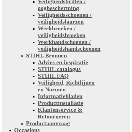
Veiligheidsbrillen /
oogbescherming
Veiligheidsschoenen /
veiligheidslaarzen
Werkbroeken /
veiligheidsbroeken
Werkhandschoenen /
veiligheidshandschoenen
STIHL Bronnen
Advies en inspiratie
STIHL catalogus
STIHL FAQ
Veiligheid, Richtlijnen
en Normen
Informatiebladen
Productinstallatie
Klantenservice &
Retourneren
Productaanvraag
Occasions