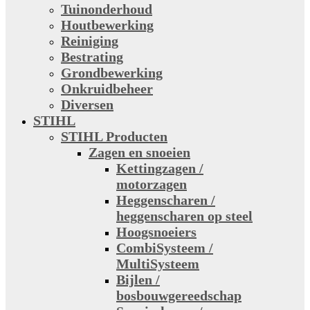
Tuinonderhoud
Houtbewerking
Reiniging
Bestrating
Grondbewerking
Onkruidbeheer
Diversen
STIHL
STIHL Producten
Zagen en snoeien
Kettingzagen /
motorzagen
Heggenscharen /
heggenscharen op steel
Hoogsnoeiers
CombiSysteem /
MultiSysteem
Bijlen /
bosbouwgereedschap