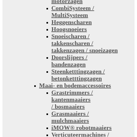
motorzagen
CombiSysteem /
MultiSysteem
Heggenscharen
Hoogsnoeiers
Snoeischaren /
takkenscharen /
takkenzagen / snoeizagen
Doorslijpers /
bandenzagen
Steenketttingzagen /
betonketttingzagen
Maai- en bodemaccessoires
Grastrimmers /
kantenmaaiers
/ bosmaaiers
Grasmaaiers /
mulchmaaiers
iMOW® robotmaaiers
Verticuteermachines /