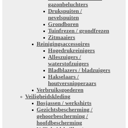
gazonbeluchters
Drukspuiten /
nevelspuiten
Grondboren
Tuinfrezen / grondfrezen
Zitmaaiers
Reinigingsaccessoires
Hogedrukreinigers
Alleszuigers /
waterstofzuigers
Bladblazers / bladzuigers
Hakselaars /
houtversnipperaars
Verbruiksgoederen
Veiligheidskleding
Bosjassen / werkshirts
Gezichtsbescherming /
gehoorbescherming /
hoofdbescherming