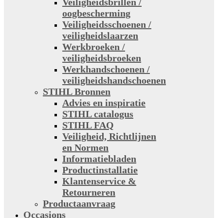
Veiligheidsbrillen /
oogbescherming
Veiligheidsschoenen /
veiligheidslaarzen
Werkbroeken /
veiligheidsbroeken
Werkhandschoenen /
veiligheidshandschoenen
STIHL Bronnen
Advies en inspiratie
STIHL catalogus
STIHL FAQ
Veiligheid, Richtlijnen
en Normen
Informatiebladen
Productinstallatie
Klantenservice &
Retourneren
Productaanvraag
Occasions