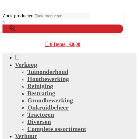
Zoek producten
×

0 Items
-
€
0,00

Verkoop
Tuinonderhoud
Houtbewerking
Reiniging
Bestrating
Grondbewerking
Onkruidbeheer
Tractoren
Diversen
Complete assortiment
Verhuur