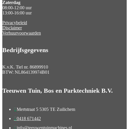
Zaterdag
08:00-12:00 uur
13:00-16:00 uur
Privacybeleid
Disclaimer
Verhuurvoorwaarden
Bedrijfsgegevens
K.v.K. Tiel nr.
86899910
BTW:
NL864139974B01
Teeuwen Tuin, Bos en Parktechniek B.V.

Mertstraat 5 5305 TE Zuilichem

0418 671442

info@teeuwentuinmachines.nl