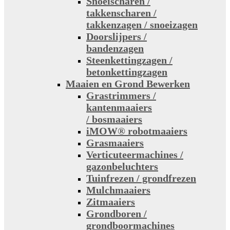
Snoeischaren /
takkenscharen /
takkenzagen / snoeizagen
Doorslijpers /
bandenzagen
Steenkettingzagen /
betonkettingzagen
Maaien en Grond Bewerken
Grastrimmers /
kantenmaaiers
/ bosmaaiers
iMOW® robotmaaiers
Grasmaaiers
Verticuteermachines /
gazonbeluchters
Tuinfrezen / grondfrezen
Mulchmaaiers
Zitmaaiers
Grondboren /
grondboormachines