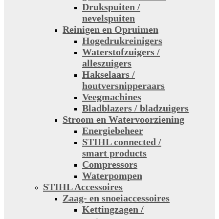
Drukspuiten /
nevelspuiten
Reinigen en Opruimen
Hogedrukreinigers
Waterstofzuigers /
alleszuigers
Hakselaars /
houtversnipperaars
Veegmachines
Bladblazers / bladzuigers
Stroom en Watervoorziening
Energiebeheer
STIHL connected /
smart products
Compressors
Waterpompen
STIHL Accessoires
Zaag- en snoeiaccessoires
Kettingzagen /