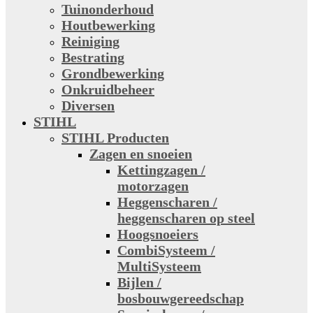
Tuinonderhoud
Houtbewerking
Reiniging
Bestrating
Grondbewerking
Onkruidbeheer
Diversen
STIHL
STIHL Producten
Zagen en snoeien
Kettingzagen /
motorzagen
Heggenscharen /
heggenscharen op steel
Hoogsnoeiers
CombiSysteem /
MultiSysteem
Bijlen /
bosbouwgereedschap