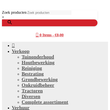
Zoek producten
×

0 Items
-
€
0,00

Verkoop
Tuinonderhoud
Houtbewerking
Reiniging
Bestrating
Grondbewerking
Onkruidbeheer
Tractoren
Diversen
Complete assortiment
Verhuur