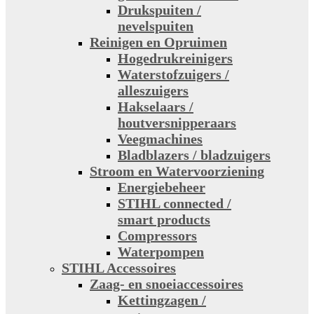
Drukspuiten /
nevelspuiten
Reinigen en Opruimen
Hogedrukreinigers
Waterstofzuigers /
alleszuigers
Hakselaars /
houtversnipperaars
Veegmachines
Bladblazers / bladzuigers
Stroom en Watervoorziening
Energiebeheer
STIHL connected /
smart products
Compressors
Waterpompen
STIHL Accessoires
Zaag- en snoeiaccessoires
Kettingzagen /