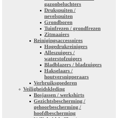
gazonbeluchters
Drukspuiten /
nevelspuiten
Grondboren
Tuinfrezen / grondfrezen
Zitmaaiers
Reinigingsaccessoires
Hogedrukreinigers
Alleszuigers /
waterstofzuigers
Bladblazers / bladzuigers
Hakselaars /
houtversnipperaars
Verbruiksgoederen
Veiligheidskleding
Bosjassen / werkshirts
Gezichtsbescherming /
gehoorbescherming /
hoofdbescherming