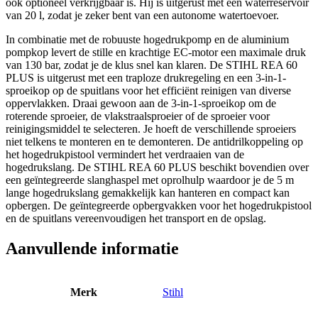
ook optioneel verkrijgbaar is. Hij is uitgerust met een waterreservoir
van 20 l, zodat je zeker bent van een autonome watertoevoer.
In combinatie met de robuuste hogedrukpomp en de aluminium
pompkop levert de stille en krachtige EC-motor een maximale druk
van 130 bar, zodat je de klus snel kan klaren. De STIHL REA 60
PLUS is uitgerust met een traploze drukregeling en een 3-in-1-
sproeikop op de spuitlans voor het efficiënt reinigen van diverse
oppervlakken. Draai gewoon aan de 3-in-1-sproeikop om de
roterende sproeier, de vlakstraalsproeier of de sproeier voor
reinigingsmiddel te selecteren. Je hoeft de verschillende sproeiers
niet telkens te monteren en te demonteren. De antidrilkoppeling op
het hogedrukpistool vermindert het verdraaien van de
hogedrukslang. De STIHL REA 60 PLUS beschikt bovendien over
een geïntegreerde slanghaspel met oprolhulp waardoor je de 5 m
lange hogedrukslang gemakkelijk kan hanteren en compact kan
opbergen. De geïntegreerde opbergvakken voor het hogedrukpistool
en de spuitlans vereenvoudigen het transport en de opslag.
Aanvullende informatie
Merk
Stihl