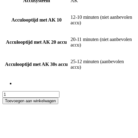
Accusysteem
AK
12-10 minuten (niet aanbevolen
Acculooptijd met AK 10
accu)
20-11 minuten (niet aanbevolen
Acculooptijd met AK 20 accu
accu)
25-12 minuten (aanbevolen
Acculooptijd met AK 30s accu
accu)
Stihl
REA
Toevoegen aan winkelwagen
60
PLUS
accu
hogedrukreiniger
aantal