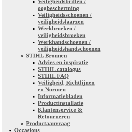
Veiligheidsbrillen /
oogbescherming
Veiligheidsschoenen /
veiligheidslaarzen
Werkbroeken /
veiligheidsbroeken
Werkhandschoenen /
veiligheidshandschoenen
STIHL Bronnen
Advies en inspiratie
STIHL catalogus
STIHL FAQ
Veiligheid, Richtlijnen
en Normen
Informatiebladen
Productinstallatie
Klantenservice &
Retourneren
Productaanvraag
Occasions