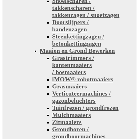
Snoeischaren /
takkenscharen /
takkenzagen / snoeizagen
Doorslijpers /
bandenzagen
Steenkettingzagen /
betonkettingzagen
Maaien en Grond Bewerken
Grastrimmers /
kantenmaaiers
/ bosmaaiers
iMOW® robotmaaiers
Grasmaaiers
Verticuteermachines /
gazonbeluchters
Tuinfrezen / grondfrezen
Mulchmaaiers
Zitmaaiers
Grondboren /
grondboormachines