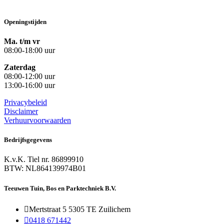
Openingstijden
Ma. t/m vr
08:00-18:00 uur
Zaterdag
08:00-12:00 uur
13:00-16:00 uur
Privacybeleid
Disclaimer
Verhuurvoorwaarden
Bedrijfsgegevens
K.v.K. Tiel nr.
86899910
BTW:
NL864139974B01
Teeuwen Tuin, Bos en Parktechniek B.V.

Mertstraat 5 5305 TE Zuilichem

0418 671442