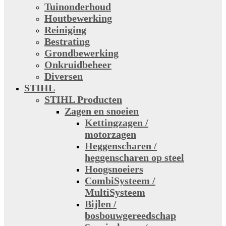
Tuinonderhoud
Houtbewerking
Reiniging
Bestrating
Grondbewerking
Onkruidbeheer
Diversen
STIHL
STIHL Producten
Zagen en snoeien
Kettingzagen /
motorzagen
Heggenscharen /
heggenscharen op steel
Hoogsnoeiers
CombiSysteem /
MultiSysteem
Bijlen /
bosbouwgereedschap