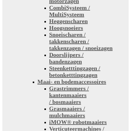
motorzagen
CombiSysteem /
MultiSysteem
Heggenscharen
Hoogsnoeiers
Snoeischaren /
takkenscharen /
takkenzagen / snoeizagen
Doorslijpers /
bandenzagen
Steenketttingzagen /
betonketttingzagen
Maai- en bodemaccessoires
Grastrimmers /
kantenmaaiers
/ bosmaaiers
Grasmaaiers /
mulchmaaiers
iMOW® robotmaaiers
Verticuteermachines /