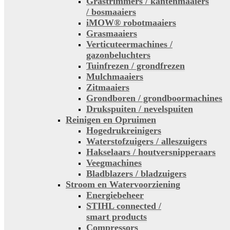
Grastrimmers / kantenmaaiers
/ bosmaaiers
iMOW® robotmaaiers
Grasmaaiers
Verticuteermachines /
gazonbeluchters
Tuinfrezen / grondfrezen
Mulchmaaiers
Zitmaaiers
Grondboren / grondboormachines
Drukspuiten / nevelspuiten
Reinigen en Opruimen
Hogedrukreinigers
Waterstofzuigers / alleszuigers
Hakselaars / houtversnipperaars
Veegmachines
Bladblazers / bladzuigers
Stroom en Watervoorziening
Energiebeheer
STIHL connected /
smart products
Compressors