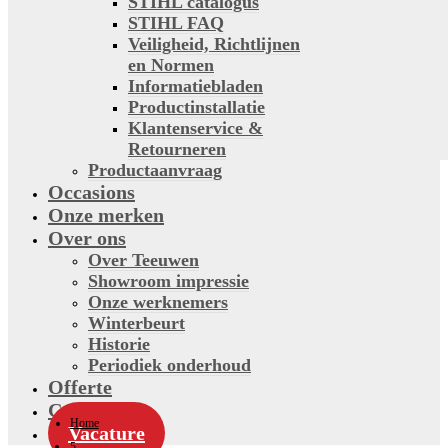
STIHL catalogus
STIHL FAQ
Veiligheid, Richtlijnen
en Normen
Informatiebladen
Productinstallatie
Klantenservice &
Retourneren
Productaanvraag
Occasions
Onze merken
Over ons
Over Teeuwen
Showroom impressie
Onze werknemers
Winterbeurt
Historie
Periodiek onderhoud
Offerte
Contact
Home
Vacature
5