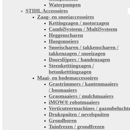
Waterpompen
STIHL Accessoires
Zaag- en snoeiaccessoires
Kettingzagen / motorzagen
CombiSysteem / MultiSysteem
Heggenscharen
Hoogsnoeiers
Snoeischaren / takkenscharen /
takkenzagen / snoeizagen
Doorslijpers / bandenzagen
Steenketttingzagen /
betonketttingzagen
Maai- en bodemaccessoires
Grastrimmers / kantenmaaiers
/ bosmaaiers
Grasmaaiers / mulchmaaiers
iMOW® robotmaaiers
Verticuteermachines / gazonbelucht
Drukspuiten / nevelspuiten
Grondboren
Tuinfrezen / grondfrezen