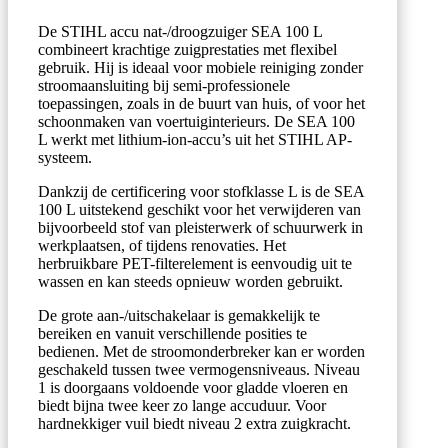
De STIHL accu nat-/droogzuiger SEA 100 L
combineert krachtige zuigprestaties met flexibel
gebruik. Hij is ideaal voor mobiele reiniging zonder
stroomaansluiting bij semi-professionele
toepassingen, zoals in de buurt van huis, of voor het
schoonmaken van voertuiginterieurs. De SEA 100
L werkt met lithium-ion-accu’s uit het STIHL AP-
systeem.
Dankzij de certificering voor stofklasse L is de SEA
100 L uitstekend geschikt voor het verwijderen van
bijvoorbeeld stof van pleisterwerk of schuurwerk in
werkplaatsen, of tijdens renovaties. Het
herbruikbare PET-filterelement is eenvoudig uit te
wassen en kan steeds opnieuw worden gebruikt.
De grote aan-/uitschakelaar is gemakkelijk te
bereiken en vanuit verschillende posities te
bedienen. Met de stroomonderbreker kan er worden
geschakeld tussen twee vermogensniveaus. Niveau
1 is doorgaans voldoende voor gladde vloeren en
biedt bijna twee keer zo lange accuduur. Voor
hardnekkiger vuil biedt niveau 2 extra zuigkracht.