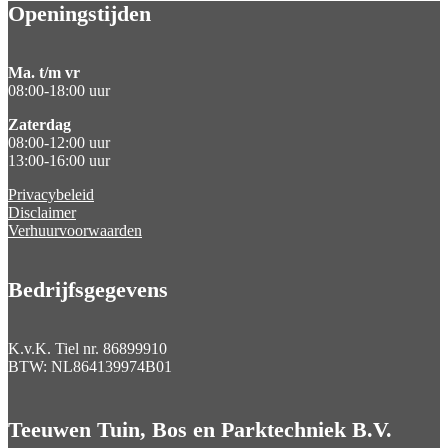
Openingstijden
Ma. t/m vr
08:00-18:00 uur
Zaterdag
08:00-12:00 uur
13:00-16:00 uur
Privacybeleid
Disclaimer
Verhuurvoorwaarden
Bedrijfsgegevens
K.v.K. Tiel nr.
86899910
BTW:
NL864139974B01
Teeuwen Tuin, Bos en Parktechniek B.V.