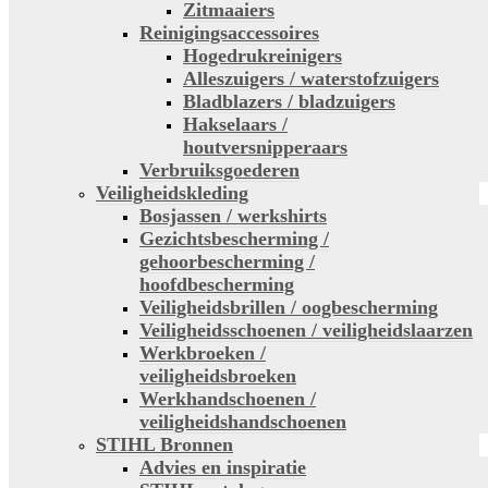
Zitmaaiers
Reinigingsaccessoires
Hogedrukreinigers
Alleszuigers / waterstofzuigers
Bladblazers / bladzuigers
Hakselaars /
houtversnipperaars
Verbruiksgoederen
Veiligheidskleding
Bosjassen / werkshirts
Gezichtsbescherming /
gehoorbescherming /
hoofdbescherming
Veiligheidsbrillen / oogbescherming
Veiligheidsschoenen / veiligheidslaarzen
Werkbroeken /
veiligheidsbroeken
Werkhandschoenen /
veiligheidshandschoenen
STIHL Bronnen
Advies en inspiratie