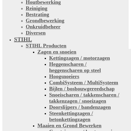
Houtbewerking
Reiniging
Bestrating
Grondbewerking
Onkruidbeheer
Diversen
STIHL
STIHL Producten
Zagen en snoeien
Kettingzagen / motorzagen
Heggenscharen /
heggenscharen op steel
Hoogsnoeiers
CombiSysteem / MultiSysteem
Bijlen / bosbouwgereedschap
Snoeischaren / takkenscharen /
takkenzagen / snoeizagen
Doorslijpers / bandenzagen
Steenkettingzagen /
betonkettingzagen
Maaien en Grond Bewerken