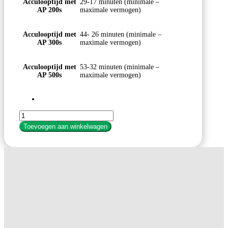
Acculooptijd met
29-17 minuten (minimale –
AP 200s
maximale vermogen)
Acculooptijd met
44- 26 minuten (minimale –
AP 300s
maximale vermogen)
Acculooptijd met
53-32 minuten (minimale –
AP 500s
maximale vermogen)
Stihl
SEA
Toevoegen aan winkelwagen
100
L
accu
stofzuiger
aantal