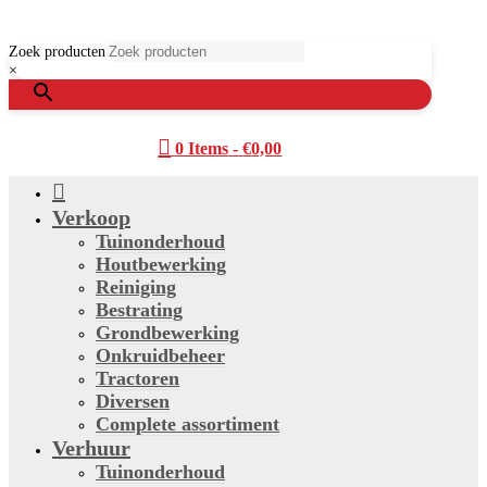
Zoek producten
×

0 Items
-
€
0,00

Verkoop
Tuinonderhoud
Houtbewerking
Reiniging
Bestrating
Grondbewerking
Onkruidbeheer
Tractoren
Diversen
Complete assortiment
Verhuur
Tuinonderhoud