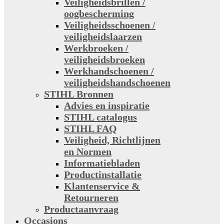
Veiligheidsbrillen /
oogbescherming
Veiligheidsschoenen /
veiligheidslaarzen
Werkbroeken /
veiligheidsbroeken
Werkhandschoenen /
veiligheidshandschoenen
STIHL Bronnen
Advies en inspiratie
STIHL catalogus
STIHL FAQ
Veiligheid, Richtlijnen
en Normen
Informatiebladen
Productinstallatie
Klantenservice &
Retourneren
Productaanvraag
Occasions