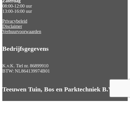
Zaterdag
08:00-12:00 uur
13:00-16:00 uur
Privacybeleid
Disclaimer
Verhuurvoorwaarden
Bedrijfsgegevens
K.v.K. Tiel nr.
86899910
BTW:
NL864139974B01
Teeuwen Tuin, Bos en Parktechniek B.V.

Mertstraat 5 5305 TE Zuilichem

0418 671442

info@teeuwentuinmachines.nl