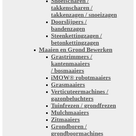
Snoeischaren /
takkenscharen /
takkenzagen / snoeizagen
Doorslijpers /
bandenzagen
Steenkettingzagen /
betonkettingzagen
Maaien en Grond Bewerken
Grastrimmers /
kantenmaaiers
/ bosmaaiers
iMOW® robotmaaiers
Grasmaaiers
Verticuteermachines /
gazonbeluchters
Tuinfrezen / grondfrezen
Mulchmaaiers
Zitmaaiers
Grondboren /
grondboormachines