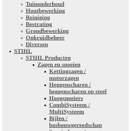
Tuinonderhoud
Houtbewerking
Reiniging
Bestrating
Grondbewerking
Onkruidbeheer
Diversen
STIHL
STIHL Producten
Zagen en snoeien
Kettingzagen /
motorzagen
Heggenscharen /
heggenscharen op steel
Hoogsnoeiers
CombiSysteem /
MultiSysteem
Bijlen /
bosbouwgereedschap