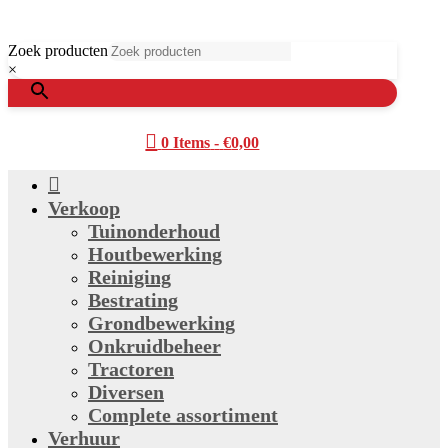
Zoek producten
×

0 Items
-
€
0,00

Verkoop
Tuinonderhoud
Houtbewerking
Reiniging
Bestrating
Grondbewerking
Onkruidbeheer
Tractoren
Diversen
Complete assortiment
Verhuur