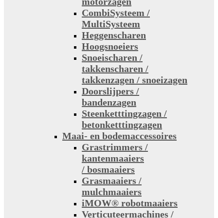
motorzagen
CombiSysteem /
MultiSysteem
Heggenscharen
Hoogsnoeiers
Snoeischaren /
takkenscharen /
takkenzagen / snoeizagen
Doorslijpers /
bandenzagen
Steenketttingzagen /
betonketttingzagen
Maai- en bodemaccessoires
Grastrimmers /
kantenmaaiers
/ bosmaaiers
Grasmaaiers /
mulchmaaiers
iMOW® robotmaaiers
Verticuteermachines /