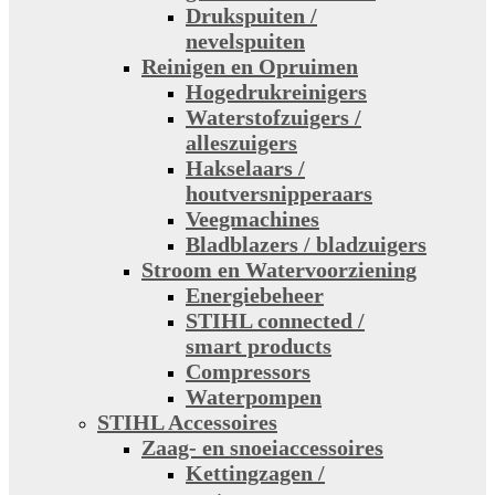
Drukspuiten /
nevelspuiten
Reinigen en Opruimen
Hogedrukreinigers
Waterstofzuigers /
alleszuigers
Hakselaars /
houtversnipperaars
Veegmachines
Bladblazers / bladzuigers
Stroom en Watervoorziening
Energiebeheer
STIHL connected /
smart products
Compressors
Waterpompen
STIHL Accessoires
Zaag- en snoeiaccessoires
Kettingzagen /