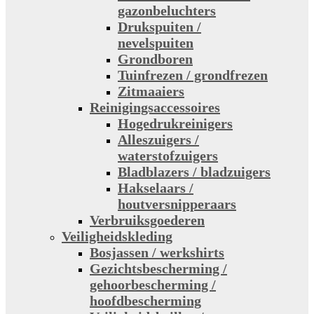
gazonbeluchters
Drukspuiten /
nevelspuiten
Grondboren
Tuinfrezen / grondfrezen
Zitmaaiers
Reinigingsaccessoires
Hogedrukreinigers
Alleszuigers /
waterstofzuigers
Bladblazers / bladzuigers
Hakselaars /
houtversnipperaars
Verbruiksgoederen
Veiligheidskleding
Bosjassen / werkshirts
Gezichtsbescherming /
gehoorbescherming /
hoofdbescherming