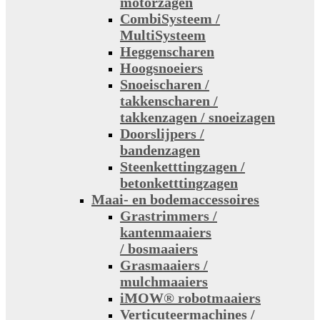
motorzagen
CombiSysteem /
MultiSysteem
Heggenscharen
Hoogsnoeiers
Snoeischaren /
takkenscharen /
takkenzagen / snoeizagen
Doorslijpers /
bandenzagen
Steenketttingzagen /
betonketttingzagen
Maai- en bodemaccessoires
Grastrimmers /
kantenmaaiers
/ bosmaaiers
Grasmaaiers /
mulchmaaiers
iMOW® robotmaaiers
Verticuteermachines /