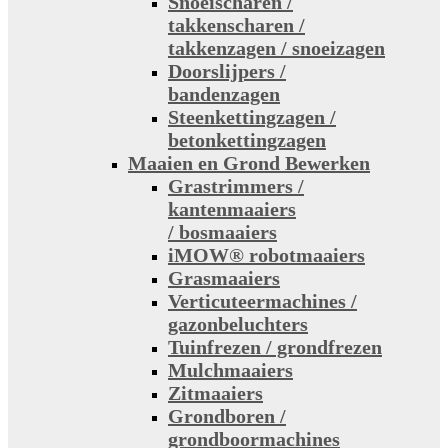
Snoeischaren /
takkenscharen /
takkenzagen / snoeizagen
Doorslijpers /
bandenzagen
Steenkettingzagen /
betonkettingzagen
Maaien en Grond Bewerken
Grastrimmers /
kantenmaaiers
/ bosmaaiers
iMOW® robotmaaiers
Grasmaaiers
Verticuteermachines /
gazonbeluchters
Tuinfrezen / grondfrezen
Mulchmaaiers
Zitmaaiers
Grondboren /
grondboormachines