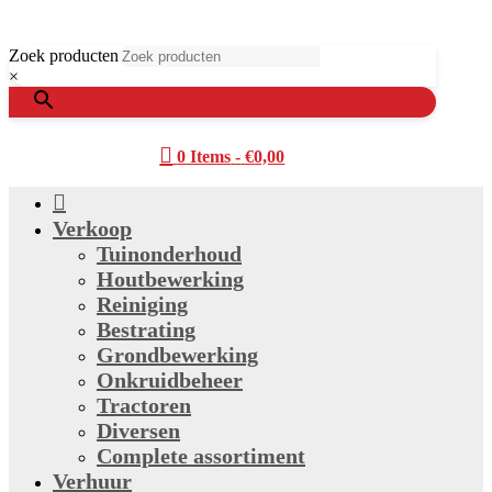
Zoek producten
×

0 Items
-
€
0,00

Verkoop
Tuinonderhoud
Houtbewerking
Reiniging
Bestrating
Grondbewerking
Onkruidbeheer
Tractoren
Diversen
Complete assortiment
Verhuur