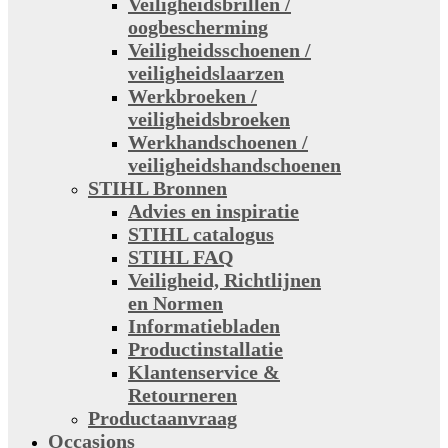
Veiligheidsbrillen /
oogbescherming
Veiligheidsschoenen /
veiligheidslaarzen
Werkbroeken /
veiligheidsbroeken
Werkhandschoenen /
veiligheidshandschoenen
STIHL Bronnen
Advies en inspiratie
STIHL catalogus
STIHL FAQ
Veiligheid, Richtlijnen
en Normen
Informatiebladen
Productinstallatie
Klantenservice &
Retourneren
Productaanvraag
Occasions