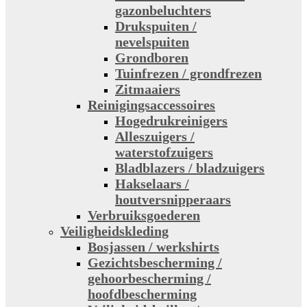
gazonbeluchters
Drukspuiten /
nevelspuiten
Grondboren
Tuinfrezen / grondfrezen
Zitmaaiers
Reinigingsaccessoires
Hogedrukreinigers
Alleszuigers /
waterstofzuigers
Bladblazers / bladzuigers
Hakselaars /
houtversnipperaars
Verbruiksgoederen
Veiligheidskleding
Bosjassen / werkshirts
Gezichtsbescherming /
gehoorbescherming /
hoofdbescherming