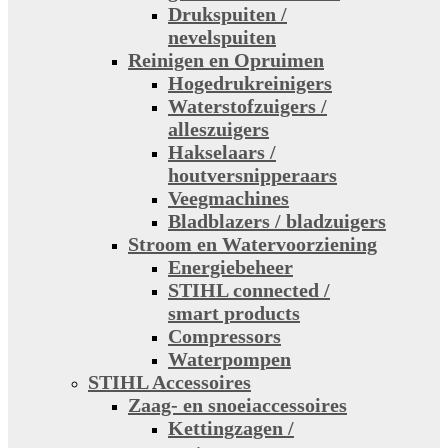
Drukspuiten /
nevelspuiten
Reinigen en Opruimen
Hogedrukreinigers
Waterstofzuigers /
alleszuigers
Hakselaars /
houtversnipperaars
Veegmachines
Bladblazers / bladzuigers
Stroom en Watervoorziening
Energiebeheer
STIHL connected /
smart products
Compressors
Waterpompen
STIHL Accessoires
Zaag- en snoeiaccessoires
Kettingzagen /