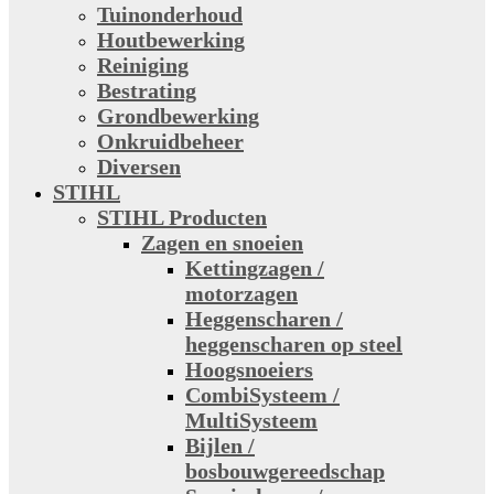
Tuinonderhoud
Houtbewerking
Reiniging
Bestrating
Grondbewerking
Onkruidbeheer
Diversen
STIHL
STIHL Producten
Zagen en snoeien
Kettingzagen /
motorzagen
Heggenscharen /
heggenscharen op steel
Hoogsnoeiers
CombiSysteem /
MultiSysteem
Bijlen /
bosbouwgereedschap