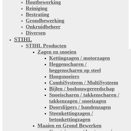
Houtbewerking
Reiniging
Bestrating
Grondbewerking
Onkruidbeheer
Diversen
STIHL
STIHL Producten
Zagen en snoeien
Kettingzagen / motorzagen
Heggenscharen /
heggenscharen op steel
Hoogsnoeiers
CombiSysteem / MultiSysteem
Bijlen / bosbouwgereedschap
Snoeischaren / takkenscharen /
takkenzagen / snoeizagen
Doorslijpers / bandenzagen
Steenkettingzagen /
betonkettingzagen
Maaien en Grond Bewerken