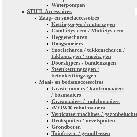
Waterpompen
STIHL Accessoires
Zaag- en snoeiaccessoires
Kettingzagen / motorzagen
CombiSysteem / MultiSysteem
Heggenscharen
Hoogsnoeiers
Snoeischaren / takkenscharen /
takkenzagen / snoeizagen
Doorslijpers / bandenzagen
Steenketttingzagen /
betonketttingzagen
Maai- en bodemaccessoires
Grastrimmers / kantenmaaiers
/ bosmaaiers
Grasmaaiers / mulchmaaiers
iMOW® robotmaaiers
Verticuteermachines / gazonbelucht
Drukspuiten / nevelspuiten
Grondboren
Tuinfrezen / grondfrezen