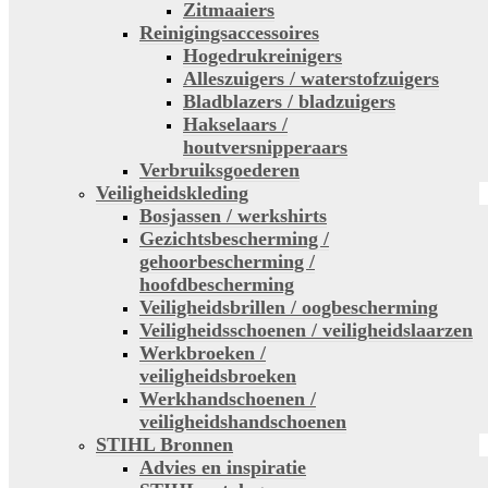
Zitmaaiers
Reinigingsaccessoires
Hogedrukreinigers
Alleszuigers / waterstofzuigers
Bladblazers / bladzuigers
Hakselaars /
houtversnipperaars
Verbruiksgoederen
Veiligheidskleding
Bosjassen / werkshirts
Gezichtsbescherming /
gehoorbescherming /
hoofdbescherming
Veiligheidsbrillen / oogbescherming
Veiligheidsschoenen / veiligheidslaarzen
Werkbroeken /
veiligheidsbroeken
Werkhandschoenen /
veiligheidshandschoenen
STIHL Bronnen
Advies en inspiratie