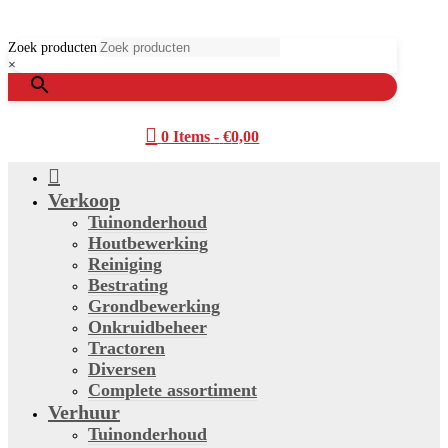
Zoek producten
×

0 Items
-
€
0,00

Verkoop
Tuinonderhoud
Houtbewerking
Reiniging
Bestrating
Grondbewerking
Onkruidbeheer
Tractoren
Diversen
Complete assortiment
Verhuur
Tuinonderhoud