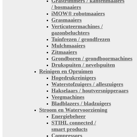
Grastrimmers / kantenmaaiers
/ bosmaaiers
iMOW® robotmaaiers
Grasmaaiers
Verticuteermachines /
gazonbeluchters
Tuinfrezen / grondfrezen
Mulchmaaiers
Zitmaaiers
Grondboren / grondboormachines
Drukspuiten / nevelspuiten
Reinigen en Opruimen
Hogedrukreinigers
Waterstofzuigers / alleszuigers
Hakselaars / houtversnipperaars
Veegmachines
Bladblazers / bladzuigers
Stroom en Watervoorziening
Energiebeheer
STIHL connected /
smart products
Compressors