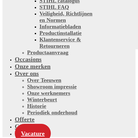
STIHL catalogus
STIHL FAQ
Veiligheid, Richtlijnen
en Normen
Informatiebladen
Productinstallatie
Klantenservice &
Retourneren
Productaanvraag
Occasions
Onze merken
Over ons
Over Teeuwen
Showroom impressie
Onze werknemers
Winterbeurt
Historie
Periodiek onderhoud
Offerte
Contact
Vacature